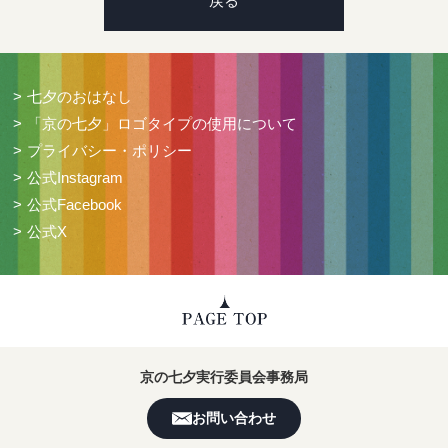
戻る
七夕のおはなし
「京の七夕」ロゴタイプの使用について
プライバシー・ポリシー
公式Instagram
公式Facebook
公式X
京の七夕実行委員会事務局
お問い合わせ