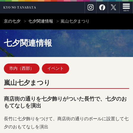
京の七夕
七夕関連情報
嵐山七夕まつり
七夕関連情報
市内（西部）
イベント
嵐山七夕まつり
商店街の通りを七夕飾りがついた長竹で、七夕のお
もてなしを演出
長竹に七夕飾りをつけて、商店街の通りのポールに設置して七
夕のおもてなしを演出