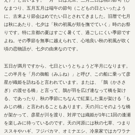
なまつり、五月五月は端午の節句（こどもの日といったよう
に、古来より節会はめでたい日とされてきました。旧暦で七月
は秋にあたり、七夕は「秋の初風が頬を撫でていく」時のお祭
りです。特に京都の夏はすごく暑くて、過ごしにくい季節です
よね。その季節を無事に越えられて、心地良い秋の初風が吹く
頃の恋物語が、七夕の由来なのです。
五日が満月ですから、七日というとちょうど半月になります。
この半月を「月の御船（みふね）」と呼び、この船に乗って彦
星が織姫を訪ねると言われています。または、「鵲（かささ
ぎ）の渡せる橋」と言って、鵲が羽を広げ連なって橋を架け
る、であったり、秋の季節にちなんで紅葉した葉が架ける「も
みじの橋」と言われることもあります。天の川にそのような橋
が架かって、彦星が川を渡り、対岸では織姫が1年に1回の逢瀬
を楽しみに待っているのです。天の河原には秋の七草、つまり
ススキやハギ、フジバカマ、オミナエシ、冷泉家ではカワラナ