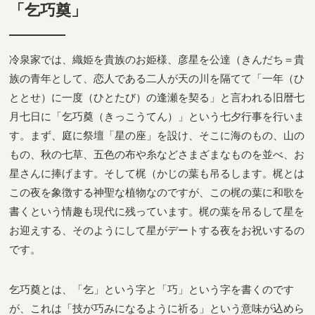
「乞巧奠」
冷泉家では、織姫を貴族のお姫様、彦星を公達（きんだち＝貴
族の青年として、恋人である二人が天の川を隔てて「一年（ひ
ととせ）に一度（ひとたび）の逢瀬を契る」と言われる旧暦七
月七日に「乞巧奠（きっこうてん）」という七夕行事を行いま
す。まず、庭に祭壇「星の座」を設け、そこに海のもの、山の
もの、秋の七草、五色の布や糸などさまざまなものを並べ、お
星さんに捧げます。そして梶（かじの葉も吊るします。梶とは
この夜を象徴する神聖な植物なのですが、この梶の葉に和歌を
書くという情趣も現代に残っています。梶の葉を吊るして星を
お迎えする、そのようにして星がデートする夜をお祝いするの
です。
乞巧奠とは、「乞」という字と「巧」という字を書くのです
が、これは「技が巧みになるように祈る」という意味が込めら