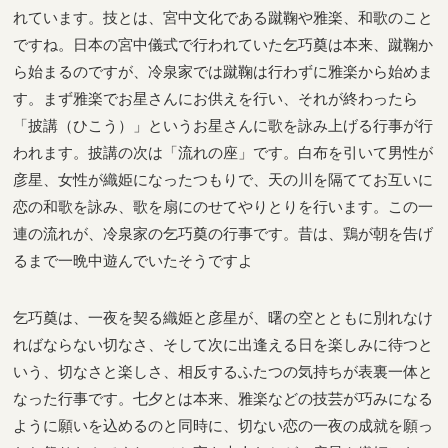
れています。技とは、宮中文化である蹴鞠や雅楽、和歌のこと
ですね。日本の宮中儀式で行われていた乞巧奠は本来、蹴鞠か
ら始まるのですが、冷泉家では蹴鞠は行わずに雅楽から始めま
す。まず雅楽でお星さんにお供えを行い、それが終わったら
「披講（ひこう）」というお星さんに歌を詠み上げる行事が行
われます。披講の次は「流れの座」です。白布を引いて男性が
彦星、女性が織姫になったつもりで、天の川を隔ててお互いに
恋の和歌を詠み、歌を扇にのせてやりとりを行います。この一
連の流れが、冷泉家の乞巧奠の行事です。昔は、鶏が朝を告げ
るまで一晩中遊んでいたそうですよ
乞巧奠は、一夜を契る織姫と彦星が、曙の空とともに別れなけ
ればならない切なさ、そして次に出逢える日を楽しみに待つと
いう、切なさと楽しさ、相反するふたつの気持ちが表裏一体と
なった行事です。七夕とは本来、雅楽などの技芸が巧みになる
ように願いを込めるのと同時に、切ない恋の一夜の成就を願っ