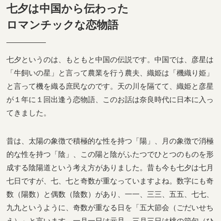
七夕は中国から伝わった
ロマンチックな恋物語
七夕というのは、もともと中国の伝説です。中国では、彦星は
「牛飼いの星」と言って農業を行う農夫、織姫は「機織り姫」
と言って機を織る庶民なのです。天の川を隔てて、織姫と彦星
が１年に１回出逢う恋物語、このお話は奈良時代に日本に入っ
てきました。
昔は、太陽の象徴で積極的な性を持つ「陽」、月の象徴で消極
的な性を持つ「陰」、この陽と陰がふたつでひとつのものを形
成する陰陽道という考え方がありました。昔も今も七夕は七月
七日ですが、七、七と奇数が重なっていますよね。数字にも奇
数（陽数）と偶数（陰数）があり、一一、三三、五五、七七、
九九というように、奇数が重なる日を「五大節会（ごだいせち
え）」と言います。一月一日は元旦、三月三日は桃の節句（ひ