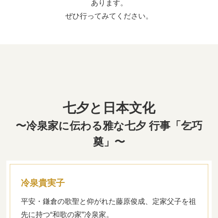
あります。
ぜひ行ってみてください。
七夕と日本文化
〜冷泉家に伝わる雅な七夕 行事「乞巧
奠」〜
冷泉貴実子
平安・鎌倉の歌聖と仰がれた藤原俊成、定家父子を祖
先に持つ“和歌の家”冷泉家。