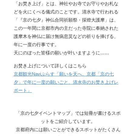
「お焚き上げ」とは、神社やお寺でお守りやお札な
どを火にくべる儀式のことです。清水寺で行われる
「『京の七夕』神仏合同祈願祭・採燈大護摩」は、
この一年間に京都市内の主だった寺院に奉納された
護摩木を神仏に届け無病息災などの祈りを捧げる、
年に一度の行事です。
天にのぼった皆様の願いが叶いますように……
お焚き上げについて詳しくはこちら
京都観光Naviぷらす「願いを天へ。京都「京の七
夕」で年に一度の願いごと、清水寺のお焚き上げレ
ポート」
「京の七夕イベントマップ」では短冊が書けるスポ
ットをご紹介しています。
京都府内には願いごとができるスポットがたくさん