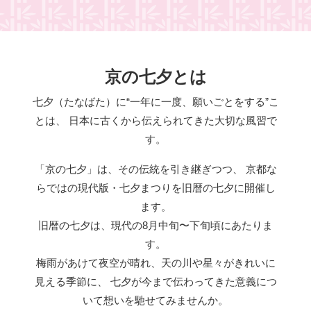
京の七夕とは
七夕（たなばた）に“一年に一度、願いごとをする”こ
とは、
日本に古くから伝えられてきた大切な風習で
す。
「京の七夕」は、その伝統を引き継ぎつつ、
京都な
らではの現代版・七夕まつりを旧暦の七夕に開催し
ます。
旧暦の七夕は、現代の8月中旬〜下旬頃にあたりま
す。
梅雨があけて夜空が晴れ、天の川や星々がきれいに
見える季節に、
七夕が今まで伝わってきた意義につ
いて想いを馳せてみませんか。