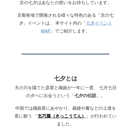
京の七夕はあなたの想いをお待ちしています。
京都各地で開催される様々な特色のある「京の七
夕」イベントは、
本サイト内の「
七夕イベント
MAP
」でご紹介します。
七夕とは
天の川を隔てた彦星と織姫が一年に一度、
七月七日
の夕べに出会うという「
七夕の伝説
」。
中国では織姫星にあやかり、裁縫や書などの上達を
星に願う
「
乞巧奠（きっこうてん）
」が行われてい
ました。