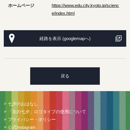
ホームページ
https://www.edu.city.kyoto.jp/scienc
e/index.html
経路を表示 (googlemapへ)
戻る
七夕のおはなし
「京の七夕」ロゴタイプの使用について
プライバシー・ポリシー
公式Instagram